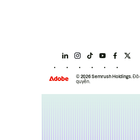
© 2026 Semrush Holdings.
Đã 
quyền.