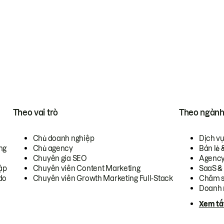
Theo vai trò
Theo ngàn
Chủ doanh nghiệp
Dịch v
ng
Chủ agency
Bán lẻ 
Chuyên gia SEO
Agenc
ập
Chuyên viên Content Marketing
SaaS &
do
Chuyên viên Growth Marketing Full-Stack
Chăm s
Doanh 
Xem tấ