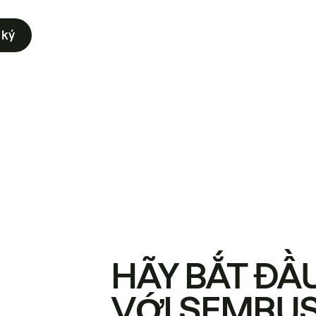
 ký
HÃY BẮT ĐẦ
VỚI SEMRU