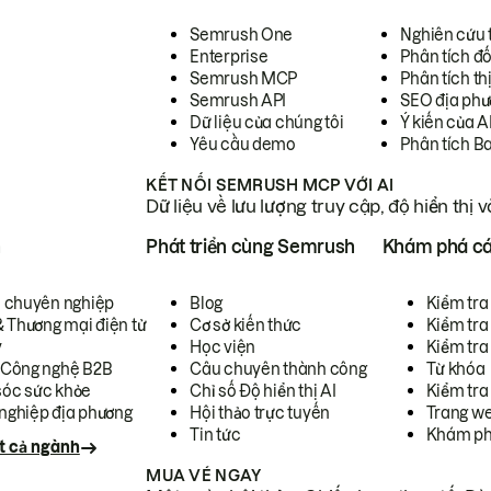
Semrush One
Nghiên cứu 
Enterprise
Phân tích đố
Semrush MCP
Phân tích th
Semrush API
SEO địa phư
Dữ liệu của chúng tôi
Ý kiến của A
Yêu cầu demo
Phân tích B
KẾT NỐI SEMRUSH MCP VỚI AI
Dữ liệu về lưu lượng truy cập, độ hiển thị 
h
Phát triển cùng Semrush
Khám phá cá
ụ chuyên nghiệp
Blog
Kiểm tra 
& Thương mại điện tử
Cơ sở kiến thức
Kiểm tra
y
Học viện
Kiểm tra
 Công nghệ B2B
Câu chuyên thành công
Từ khóa
óc sức khỏe
Chỉ số Độ hiển thị AI
Kiểm tra
nghiệp địa phương
Hội thảo trực tuyến
Trang we
Tin tức
Khám ph
t cả ngành
MUA VÉ NGAY