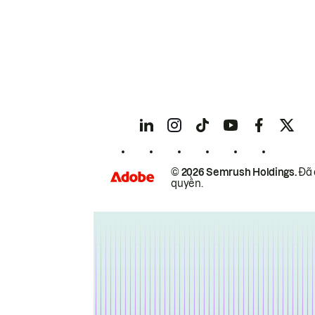
© 2026 Semrush Holdings.
Đã 
quyền.