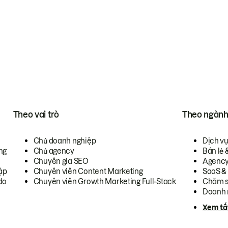
Theo vai trò
Theo ngàn
Chủ doanh nghiệp
Dịch v
ng
Chủ agency
Bán lẻ 
Chuyên gia SEO
Agenc
ập
Chuyên viên Content Marketing
SaaS &
do
Chuyên viên Growth Marketing Full-Stack
Chăm s
Doanh 
Xem tấ