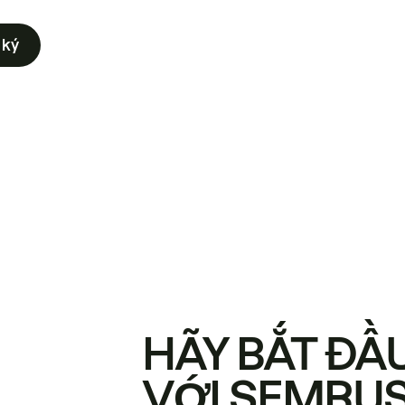
 ký
HÃY BẮT ĐẦ
VỚI SEMRU