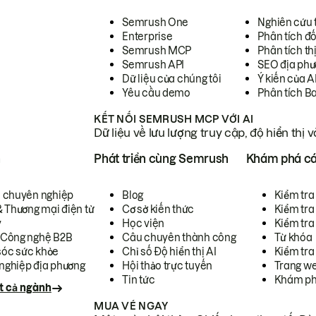
Semrush One
Nghiên cứu 
Enterprise
Phân tích đố
Semrush MCP
Phân tích th
Semrush API
SEO địa phư
Dữ liệu của chúng tôi
Ý kiến của A
Yêu cầu demo
Phân tích B
KẾT NỐI SEMRUSH MCP VỚI AI
Dữ liệu về lưu lượng truy cập, độ hiển thị 
h
Phát triển cùng Semrush
Khám phá cá
ụ chuyên nghiệp
Blog
Kiểm tra 
& Thương mại điện tử
Cơ sở kiến thức
Kiểm tra
y
Học viện
Kiểm tra
 Công nghệ B2B
Câu chuyên thành công
Từ khóa
óc sức khỏe
Chỉ số Độ hiển thị AI
Kiểm tra
nghiệp địa phương
Hội thảo trực tuyến
Trang we
Tin tức
Khám ph
t cả ngành
MUA VÉ NGAY