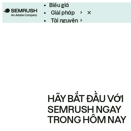
Biểu giá
Giải pháp
Tài nguyên
Enterprise
HÃY BẮT ĐẦU VỚI
SEMRUSH NGAY
TRONG HÔM NAY