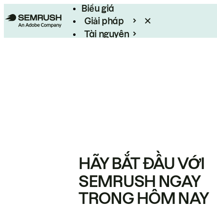
Biểu giá
Giải pháp
Tài nguyên
Enterprise
HÃY BẮT ĐẦU VỚI
SEMRUSH NGAY
TRONG HÔM NAY