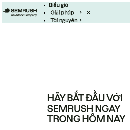
Biểu giá
Giải pháp
Tài nguyên
Enterprise
HÃY BẮT ĐẦU VỚI
SEMRUSH NGAY
TRONG HÔM NAY