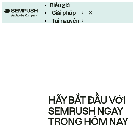
Biểu giá
Giải pháp
Tài nguyên
Enterprise
HÃY BẮT ĐẦU VỚI
SEMRUSH NGAY
TRONG HÔM NAY