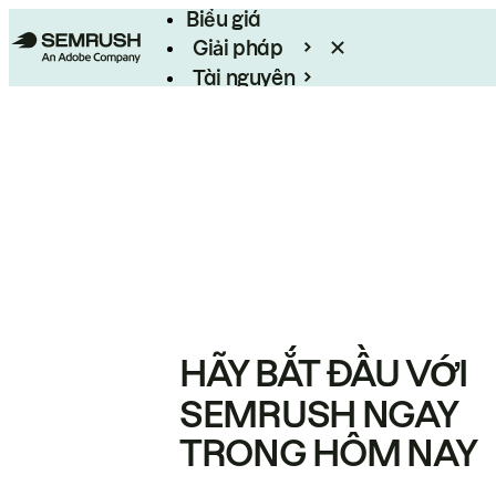
Biểu giá
Giải pháp
Tài nguyên
Enterprise
HÃY BẮT ĐẦU VỚI
SEMRUSH NGAY
TRONG HÔM NAY