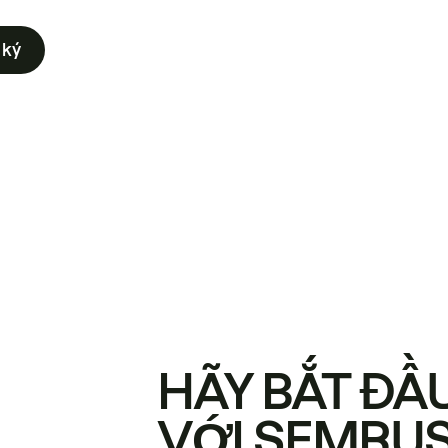
 ký
HÃY BẮT ĐẦ
VỚI SEMRU