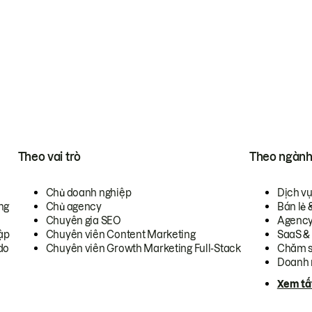
Theo vai trò
Theo ngàn
Chủ doanh nghiệp
Dịch v
ng
Chủ agency
Bán lẻ 
Chuyên gia SEO
Agenc
ập
Chuyên viên Content Marketing
SaaS &
do
Chuyên viên Growth Marketing Full-Stack
Chăm s
Doanh 
Xem tấ