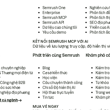
Semrush One
Nghiên cứu 
Enterprise
Phân tích đố
Semrush MCP
Phân tích th
Semrush API
SEO địa phư
Dữ liệu của chúng tôi
Ý kiến của A
Yêu cầu demo
Phân tích B
KẾT NỐI SEMRUSH MCP VỚI AI
Dữ liệu về lưu lượng truy cập, độ hiển thị 
h
Phát triển cùng Semrush
Khám phá cá
ụ chuyên nghiệp
Blog
Kiểm tra 
& Thương mại điện tử
Cơ sở kiến thức
Kiểm tra
y
Học viện
Kiểm tra
 Công nghệ B2B
Câu chuyên thành công
Từ khóa
óc sức khỏe
Chỉ số Độ hiển thị AI
Kiểm tra
nghiệp địa phương
Hội thảo trực tuyến
Trang we
Tin tức
Khám ph
t cả ngành
MUA VÉ NGAY