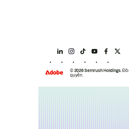
© 2026 Semrush Holdings.
Đã 
quyền.