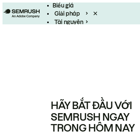
Biểu giá
Giải pháp
Tài nguyên
Enterprise
HÃY BẮT ĐẦU VỚI
SEMRUSH NGAY
TRONG HÔM NAY