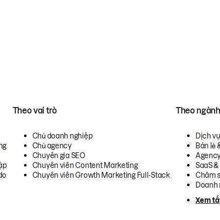
Theo vai trò
Theo ngàn
Chủ doanh nghiệp
Dịch v
ng
Chủ agency
Bán lẻ 
Chuyên gia SEO
Agenc
ập
Chuyên viên Content Marketing
SaaS &
do
Chuyên viên Growth Marketing Full-Stack
Chăm s
Doanh 
Xem tấ