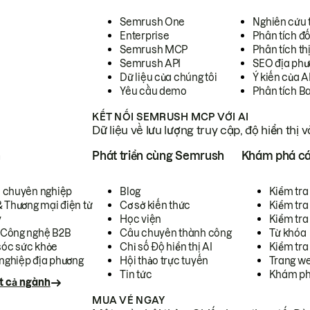
Semrush One
Nghiên cứu 
Enterprise
Phân tích đố
Semrush MCP
Phân tích th
Semrush API
SEO địa phư
Dữ liệu của chúng tôi
Ý kiến của A
Yêu cầu demo
Phân tích B
KẾT NỐI SEMRUSH MCP VỚI AI
Dữ liệu về lưu lượng truy cập, độ hiển thị 
h
Phát triển cùng Semrush
Khám phá cá
ụ chuyên nghiệp
Blog
Kiểm tra 
& Thương mại điện tử
Cơ sở kiến thức
Kiểm tra
y
Học viện
Kiểm tra
 Công nghệ B2B
Câu chuyên thành công
Từ khóa
óc sức khỏe
Chỉ số Độ hiển thị AI
Kiểm tra
nghiệp địa phương
Hội thảo trực tuyến
Trang we
Tin tức
Khám ph
t cả ngành
MUA VÉ NGAY