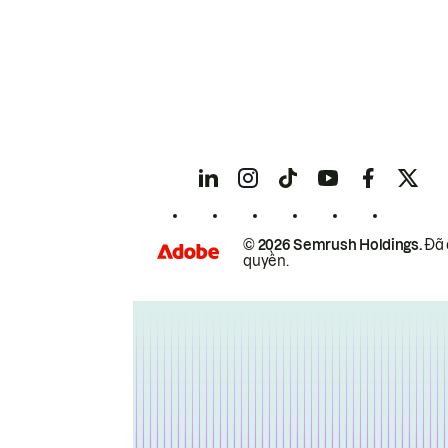
© 2026 Semrush Holdings.
Đã 
quyền.