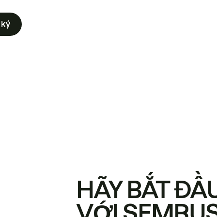
 ký
HÃY BẮT ĐẦ
VỚI SEMRU