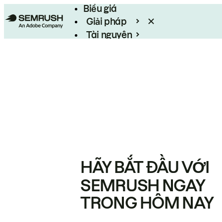
Biểu giá
Giải pháp
Tài nguyên
Enterprise
HÃY BẮT ĐẦU VỚI
SEMRUSH NGAY
TRONG HÔM NAY