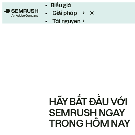
Biểu giá
Giải pháp
Tài nguyên
Enterprise
HÃY BẮT ĐẦU VỚI
SEMRUSH NGAY
TRONG HÔM NAY