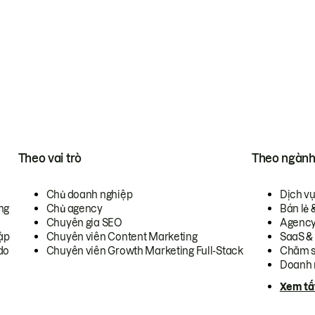
Theo vai trò
Theo ngàn
Chủ doanh nghiệp
Dịch v
ng
Chủ agency
Bán lẻ 
Chuyên gia SEO
Agenc
ập
Chuyên viên Content Marketing
SaaS &
do
Chuyên viên Growth Marketing Full-Stack
Chăm s
Doanh 
Xem tấ