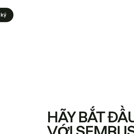
 ký
HÃY BẮT ĐẦ
VỚI SEMRU