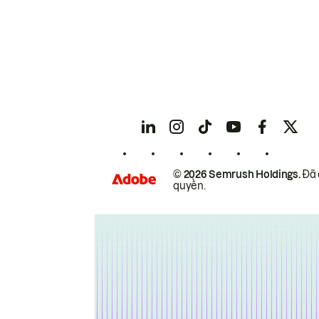
© 2026 Semrush Holdings.
Đã 
quyền.