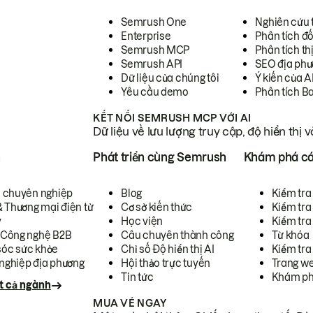
Semrush One
Nghiên cứu 
Enterprise
Phân tích đố
Semrush MCP
Phân tích th
Semrush API
SEO địa phư
Dữ liệu của chúng tôi
Ý kiến của A
Yêu cầu demo
Phân tích B
KẾT NỐI SEMRUSH MCP VỚI AI
Dữ liệu về lưu lượng truy cập, độ hiển thị 
h
Phát triển cùng Semrush
Khám phá cá
ụ chuyên nghiệp
Blog
Kiểm tra 
& Thương mại điện tử
Cơ sở kiến thức
Kiểm tra
y
Học viện
Kiểm tra
 Công nghệ B2B
Câu chuyên thành công
Từ khóa
óc sức khỏe
Chỉ số Độ hiển thị AI
Kiểm tra
nghiệp địa phương
Hội thảo trực tuyến
Trang we
Tin tức
Khám ph
t cả ngành
MUA VÉ NGAY