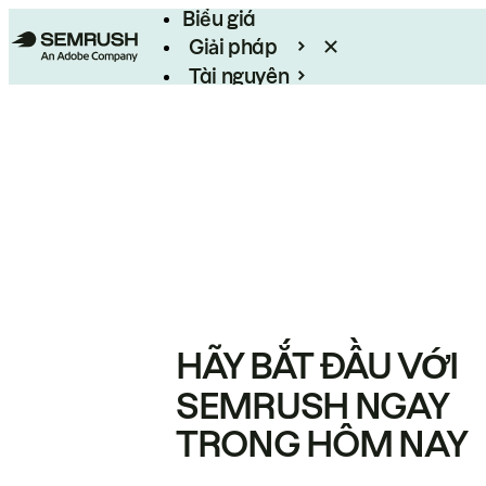
Biểu giá
Giải pháp
Tài nguyên
Enterprise
HÃY BẮT ĐẦU VỚI
SEMRUSH NGAY
TRONG HÔM NAY