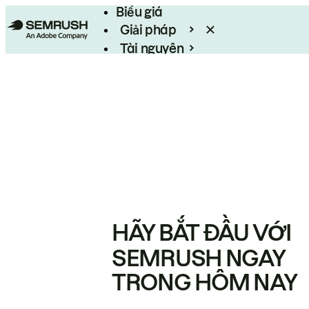
Biểu giá
Giải pháp
Tài nguyên
Enterprise
HÃY BẮT ĐẦU VỚI
SEMRUSH NGAY
TRONG HÔM NAY