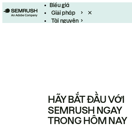
Biểu giá
Giải pháp
Tài nguyên
Enterprise
HÃY BẮT ĐẦU VỚI
SEMRUSH NGAY
TRONG HÔM NAY