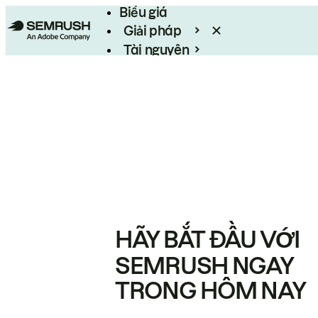
Biểu giá
Giải pháp
Tài nguyên
Enterprise
HÃY BẮT ĐẦU VỚI
SEMRUSH NGAY
TRONG HÔM NAY