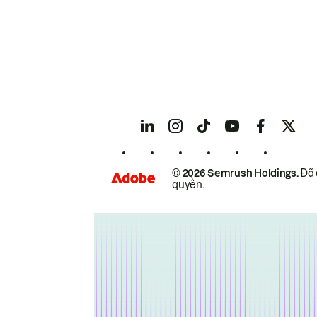
© 2026 Semrush Holdings.
Đã 
quyền.