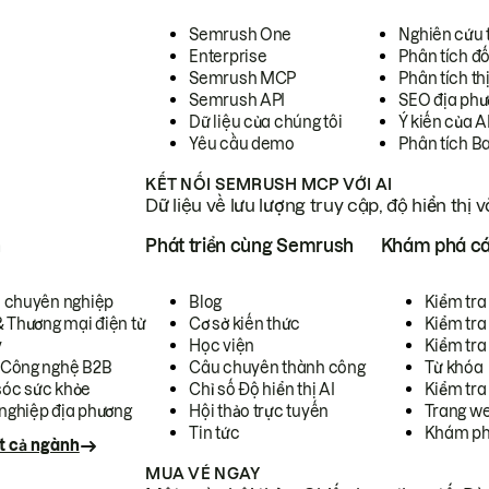
Semrush One
Nghiên cứu 
Enterprise
Phân tích đố
Semrush MCP
Phân tích th
Semrush API
SEO địa phư
Dữ liệu của chúng tôi
Ý kiến của A
Yêu cầu demo
Phân tích B
KẾT NỐI SEMRUSH MCP VỚI AI
Dữ liệu về lưu lượng truy cập, độ hiển thị 
h
Phát triển cùng Semrush
Khám phá cá
ụ chuyên nghiệp
Blog
Kiểm tra 
& Thương mại điện tử
Cơ sở kiến thức
Kiểm tra
y
Học viện
Kiểm tra
 Công nghệ B2B
Câu chuyên thành công
Từ khóa
óc sức khỏe
Chỉ số Độ hiển thị AI
Kiểm tra
nghiệp địa phương
Hội thảo trực tuyến
Trang we
Tin tức
Khám ph
t cả ngành
MUA VÉ NGAY