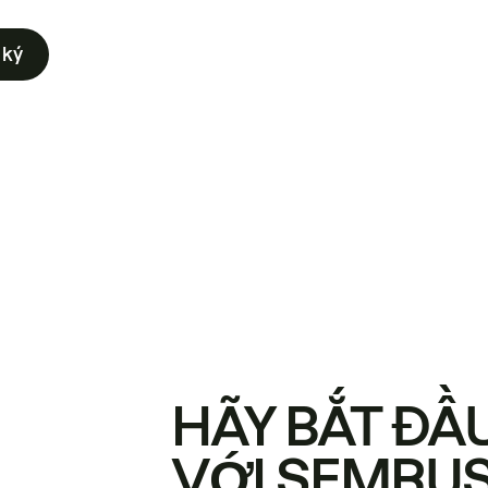
 ký
HÃY BẮT ĐẦ
VỚI SEMRU