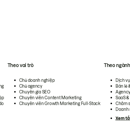
Theo vai trò
Theo ngàn
Chủ doanh nghiệp
Dịch v
ng
Chủ agency
Bán lẻ 
Chuyên gia SEO
Agenc
ập
Chuyên viên Content Marketing
SaaS &
do
Chuyên viên Growth Marketing Full-Stack
Chăm s
Doanh 
Xem tấ