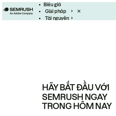
Biểu giá
Giải pháp
Tài nguyên
Enterprise
HÃY BẮT ĐẦU VỚI
SEMRUSH NGAY
TRONG HÔM NAY