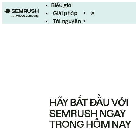
Biểu giá
Giải pháp
Tài nguyên
Enterprise
HÃY BẮT ĐẦU VỚI
SEMRUSH NGAY
TRONG HÔM NAY