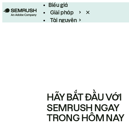
Biểu giá
Giải pháp
Tài nguyên
Enterprise
HÃY BẮT ĐẦU VỚI
SEMRUSH NGAY
TRONG HÔM NAY