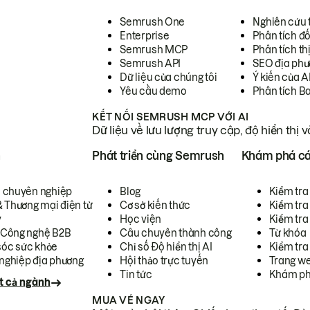
Semrush One
Nghiên cứu 
Enterprise
Phân tích đố
Semrush MCP
Phân tích th
Semrush API
SEO địa phư
Dữ liệu của chúng tôi
Ý kiến của A
Yêu cầu demo
Phân tích B
KẾT NỐI SEMRUSH MCP VỚI AI
Dữ liệu về lưu lượng truy cập, độ hiển thị 
h
Phát triển cùng Semrush
Khám phá cá
ụ chuyên nghiệp
Blog
Kiểm tra 
& Thương mại điện tử
Cơ sở kiến thức
Kiểm tra
y
Học viện
Kiểm tra
 Công nghệ B2B
Câu chuyên thành công
Từ khóa
óc sức khỏe
Chỉ số Độ hiển thị AI
Kiểm tra
nghiệp địa phương
Hội thảo trực tuyến
Trang we
Tin tức
Khám ph
t cả ngành
MUA VÉ NGAY