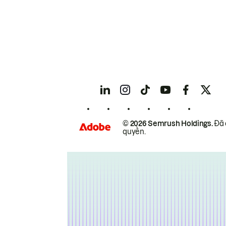
© 2026 Semrush Holdings.
Đã 
quyền.