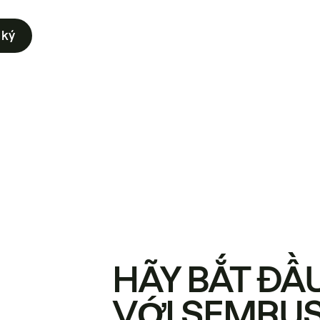
 ký
HÃY BẮT ĐẦ
VỚI SEMRU