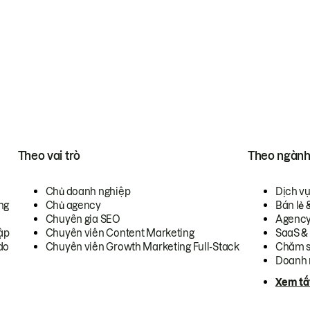
Theo vai trò
Theo ngàn
Chủ doanh nghiệp
Dịch v
ng
Chủ agency
Bán lẻ 
Chuyên gia SEO
Agenc
ập
Chuyên viên Content Marketing
SaaS &
do
Chuyên viên Growth Marketing Full-Stack
Chăm s
Doanh 
Xem tấ