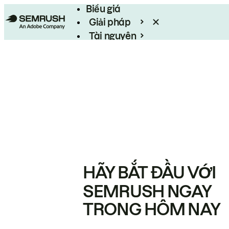
Biểu giá
Giải pháp
Tài nguyên
Enterprise
HÃY BẮT ĐẦU VỚI
SEMRUSH NGAY
TRONG HÔM NAY