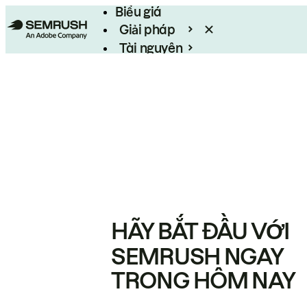
Biểu giá
Giải pháp
Tài nguyên
Enterprise
HÃY BẮT ĐẦU VỚI
SEMRUSH NGAY
TRONG HÔM NAY