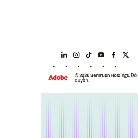
© 2026 Semrush Holdings.
Đã 
quyền.