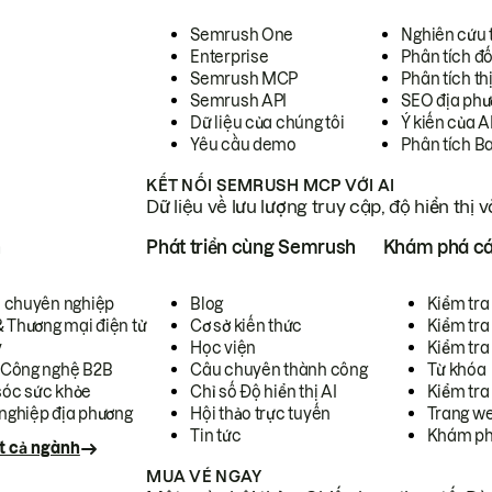
Semrush One
Nghiên cứu 
Enterprise
Phân tích đố
Semrush MCP
Phân tích th
Semrush API
SEO địa phư
Dữ liệu của chúng tôi
Ý kiến của A
Yêu cầu demo
Phân tích B
KẾT NỐI SEMRUSH MCP VỚI AI
Dữ liệu về lưu lượng truy cập, độ hiển thị 
h
Phát triển cùng Semrush
Khám phá cá
ụ chuyên nghiệp
Blog
Kiểm tra 
& Thương mại điện tử
Cơ sở kiến thức
Kiểm tra
y
Học viện
Kiểm tra
 Công nghệ B2B
Câu chuyên thành công
Từ khóa
óc sức khỏe
Chỉ số Độ hiển thị AI
Kiểm tra
nghiệp địa phương
Hội thảo trực tuyến
Trang we
Tin tức
Khám ph
t cả ngành
MUA VÉ NGAY