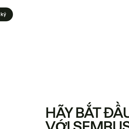
 ký
HÃY BẮT ĐẦ
VỚI SEMRU