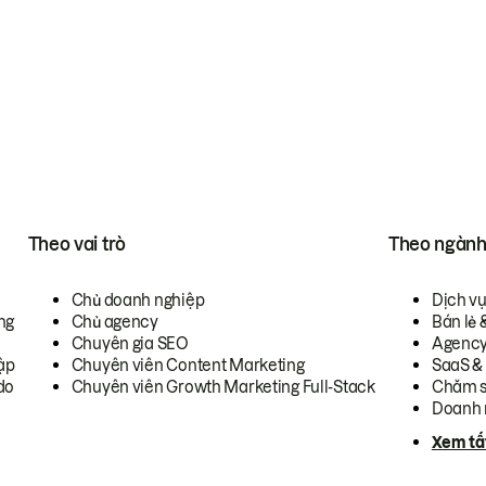
Theo vai trò
Theo ngàn
Chủ doanh nghiệp
Dịch v
ng
Chủ agency
Bán lẻ 
Chuyên gia SEO
Agenc
ập
Chuyên viên Content Marketing
SaaS &
do
Chuyên viên Growth Marketing Full-Stack
Chăm s
Doanh 
Xem tấ