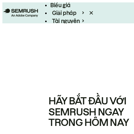
Biểu giá
Giải pháp
Tài nguyên
Enterprise
HÃY BẮT ĐẦU VỚI
SEMRUSH NGAY
TRONG HÔM NAY