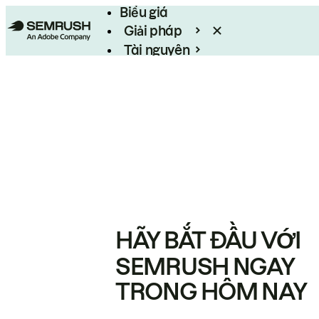
Biểu giá
Giải pháp
Tài nguyên
Enterprise
HÃY BẮT ĐẦU VỚI
SEMRUSH NGAY
TRONG HÔM NAY