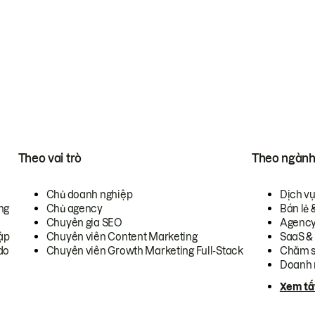
Theo vai trò
Theo ngàn
Chủ doanh nghiệp
Dịch v
ng
Chủ agency
Bán lẻ 
Chuyên gia SEO
Agenc
ập
Chuyên viên Content Marketing
SaaS &
do
Chuyên viên Growth Marketing Full-Stack
Chăm s
Doanh 
Xem tấ