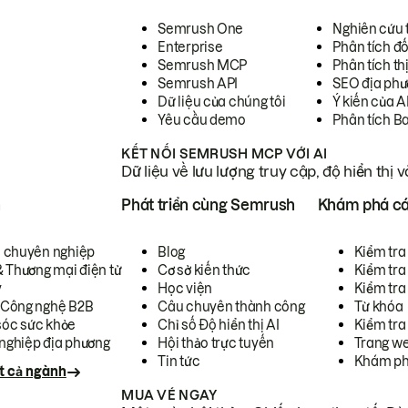
Semrush One
Nghiên cứu 
Enterprise
Phân tích đố
Semrush MCP
Phân tích th
Semrush API
SEO địa phư
Dữ liệu của chúng tôi
Ý kiến của A
Yêu cầu demo
Phân tích B
KẾT NỐI SEMRUSH MCP VỚI AI
Dữ liệu về lưu lượng truy cập, độ hiển thị 
h
Phát triển cùng Semrush
Khám phá cá
ụ chuyên nghiệp
Blog
Kiểm tra 
& Thương mại điện tử
Cơ sở kiến thức
Kiểm tra
y
Học viện
Kiểm tra
 Công nghệ B2B
Câu chuyên thành công
Từ khóa
óc sức khỏe
Chỉ số Độ hiển thị AI
Kiểm tra
nghiệp địa phương
Hội thảo trực tuyến
Trang we
Tin tức
Khám ph
t cả ngành
MUA VÉ NGAY