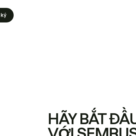
 ký
HÃY BẮT ĐẦ
VỚI SEMRU