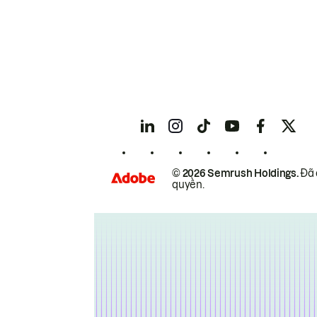
© 2026 Semrush Holdings.
Đã 
quyền.