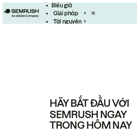
Biểu giá
Giải pháp
Tài nguyên
Enterprise
HÃY BẮT ĐẦU VỚI
SEMRUSH NGAY
TRONG HÔM NAY