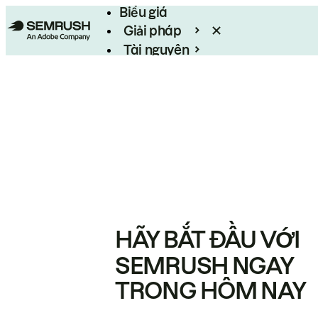
Biểu giá
Giải pháp
Tài nguyên
Enterprise
HÃY BẮT ĐẦU VỚI
SEMRUSH NGAY
TRONG HÔM NAY