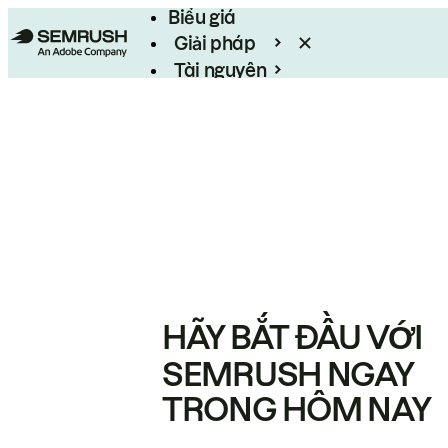
Biểu giá
Giải pháp
Tài nguyên
Enterprise
HÃY BẮT ĐẦU VỚI
SEMRUSH NGAY
TRONG HÔM NAY