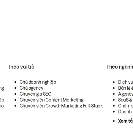
Theo vai trò
Theo ngàn
Chủ doanh nghiệp
Dịch v
ng
Chủ agency
Bán lẻ 
Chuyên gia SEO
Agenc
ập
Chuyên viên Content Marketing
SaaS &
do
Chuyên viên Growth Marketing Full-Stack
Chăm s
Doanh 
Xem tấ