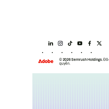
© 2026 Semrush Holdings.
Đã 
quyền.