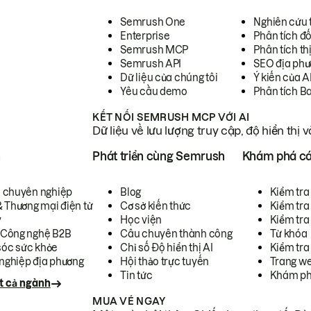
Semrush One
Nghiên cứu 
Enterprise
Phân tích đố
Semrush MCP
Phân tích th
Semrush API
SEO địa phư
Dữ liệu của chúng tôi
Ý kiến của A
Yêu cầu demo
Phân tích B
KẾT NỐI SEMRUSH MCP VỚI AI
Dữ liệu về lưu lượng truy cập, độ hiển thị 
h
Phát triển cùng Semrush
Khám phá cá
ụ chuyên nghiệp
Blog
Kiểm tra 
& Thương mại điện tử
Cơ sở kiến thức
Kiểm tra
y
Học viện
Kiểm tra
 Công nghệ B2B
Câu chuyên thành công
Từ khóa
óc sức khỏe
Chỉ số Độ hiển thị AI
Kiểm tra
nghiệp địa phương
Hội thảo trực tuyến
Trang we
Tin tức
Khám ph
t cả ngành
MUA VÉ NGAY