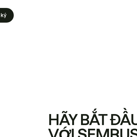
 ký
HÃY BẮT ĐẦ
VỚI SEMRU