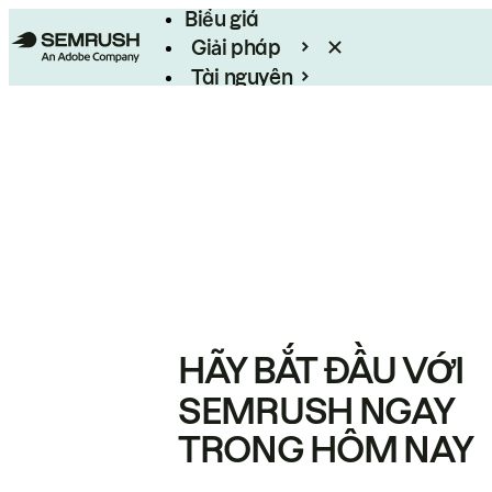
Biểu giá
Giải pháp
Tài nguyên
Enterprise
HÃY BẮT ĐẦU VỚI
SEMRUSH NGAY
TRONG HÔM NAY