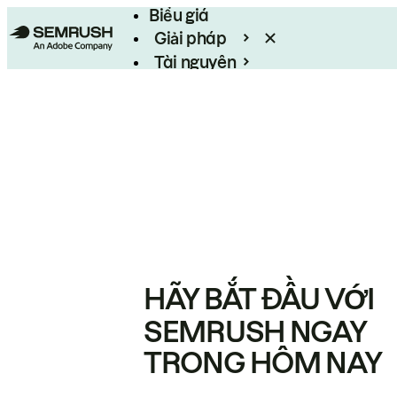
Biểu giá
Giải pháp
Tài nguyên
Enterprise
HÃY BẮT ĐẦU VỚI
SEMRUSH NGAY
TRONG HÔM NAY