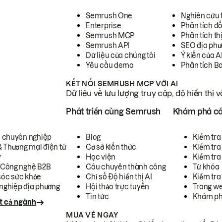
Semrush One
Nghiên cứu 
Enterprise
Phân tích đố
Semrush MCP
Phân tích th
Semrush API
SEO địa phư
Dữ liệu của chúng tôi
Ý kiến của A
Yêu cầu demo
Phân tích B
KẾT NỐI SEMRUSH MCP VỚI AI
Dữ liệu về lưu lượng truy cập, độ hiển thị 
h
Phát triển cùng Semrush
Khám phá cá
ụ chuyên nghiệp
Blog
Kiểm tra 
& Thương mại điện tử
Cơ sở kiến thức
Kiểm tra
y
Học viện
Kiểm tra
 Công nghệ B2B
Câu chuyên thành công
Từ khóa
óc sức khỏe
Chỉ số Độ hiển thị AI
Kiểm tra
nghiệp địa phương
Hội thảo trực tuyến
Trang we
Tin tức
Khám ph
t cả ngành
MUA VÉ NGAY