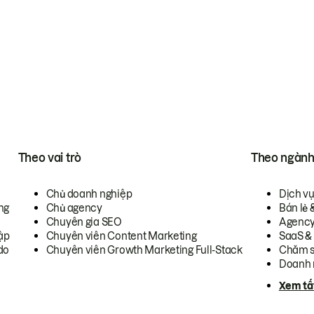
Theo vai trò
Theo ngàn
Chủ doanh nghiệp
Dịch v
ng
Chủ agency
Bán lẻ 
Chuyên gia SEO
Agenc
ập
Chuyên viên Content Marketing
SaaS &
do
Chuyên viên Growth Marketing Full-Stack
Chăm s
Doanh 
Xem tấ