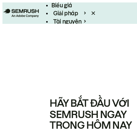
Biểu giá
Giải pháp
Tài nguyên
Enterprise
HÃY BẮT ĐẦU VỚI
SEMRUSH NGAY
TRONG HÔM NAY