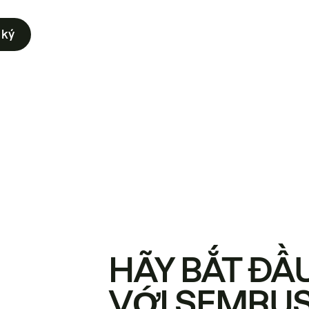
 ký
HÃY BẮT ĐẦ
VỚI SEMRU