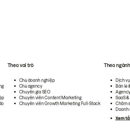
Theo vai trò
Theo ngàn
Chủ doanh nghiệp
Dịch v
ng
Chủ agency
Bán lẻ 
Chuyên gia SEO
Agenc
ập
Chuyên viên Content Marketing
SaaS &
do
Chuyên viên Growth Marketing Full-Stack
Chăm s
Doanh 
Xem tấ