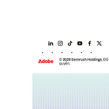
© 2026 Semrush Holdings.
Đã 
quyền.