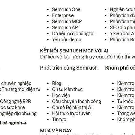
Semrush One
Nghiên cứu 
Enterprise
Phân tích đố
Semrush MCP
Phân tích th
Semrush API
SEO địa phư
Dữ liệu của chúng tôi
Ý kiến của A
Yêu cầu demo
Phân tích B
KẾT NỐI SEMRUSH MCP VỚI AI
Dữ liệu về lưu lượng truy cập, độ hiển thị 
h
Phát triển cùng Semrush
Khám phá cá
ụ chuyên nghiệp
Blog
Kiểm tra 
& Thương mại điện tử
Cơ sở kiến thức
Kiểm tra
y
Học viện
Kiểm tra
 Công nghệ B2B
Câu chuyên thành công
Từ khóa
óc sức khỏe
Chỉ số Độ hiển thị AI
Kiểm tra
nghiệp địa phương
Hội thảo trực tuyến
Trang we
Tin tức
Khám ph
t cả ngành
MUA VÉ NGAY