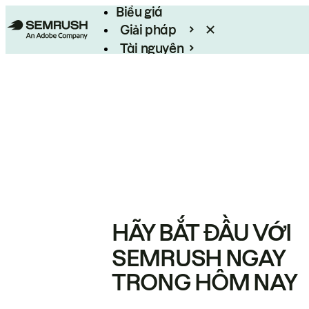
Biểu giá
Giải pháp
Tài nguyên
Enterprise
HÃY BẮT ĐẦU VỚI
SEMRUSH NGAY
TRONG HÔM NAY