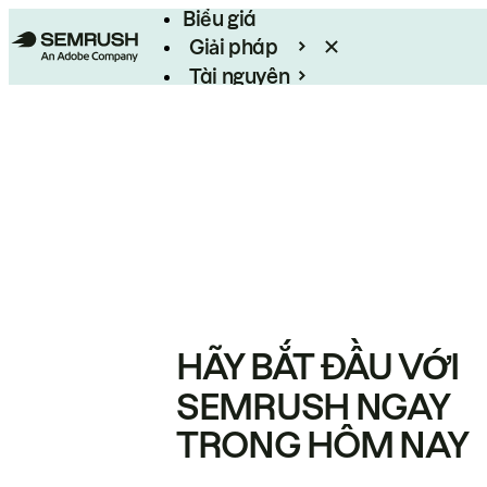
Biểu giá
Giải pháp
Tài nguyên
Enterprise
HÃY BẮT ĐẦU VỚI
SEMRUSH NGAY
TRONG HÔM NAY