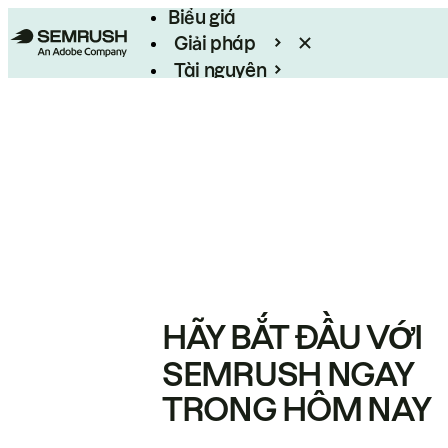
Biểu giá
Giải pháp
Tài nguyên
Enterprise
HÃY BẮT ĐẦU VỚI
SEMRUSH NGAY
TRONG HÔM NAY