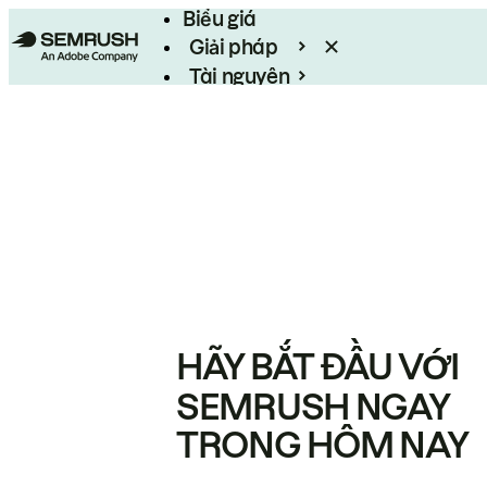
Biểu giá
Giải pháp
Tài nguyên
Enterprise
HÃY BẮT ĐẦU VỚI
SEMRUSH NGAY
TRONG HÔM NAY