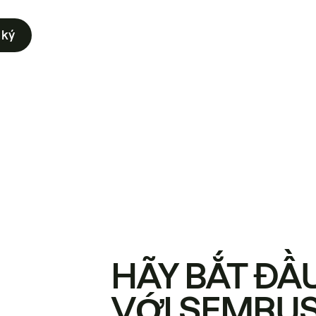
 ký
HÃY BẮT ĐẦ
VỚI SEMRU