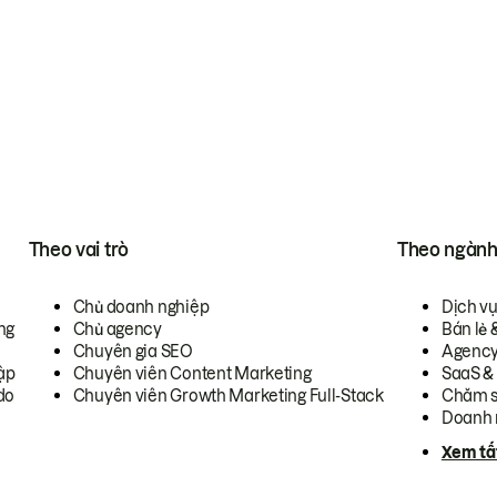
Theo vai trò
Theo ngàn
Chủ doanh nghiệp
Dịch v
ng
Chủ agency
Bán lẻ 
Chuyên gia SEO
Agenc
ập
Chuyên viên Content Marketing
SaaS &
do
Chuyên viên Growth Marketing Full-Stack
Chăm s
Doanh 
Xem tấ