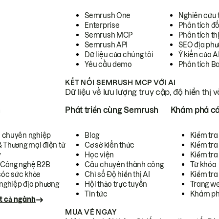
Semrush One
Nghiên cứu 
Enterprise
Phân tích đố
Semrush MCP
Phân tích th
Semrush API
SEO địa phư
Dữ liệu của chúng tôi
Ý kiến của A
Yêu cầu demo
Phân tích B
KẾT NỐI SEMRUSH MCP VỚI AI
Dữ liệu về lưu lượng truy cập, độ hiển thị 
h
Phát triển cùng Semrush
Khám phá cá
ụ chuyên nghiệp
Blog
Kiểm tra 
& Thương mại điện tử
Cơ sở kiến thức
Kiểm tra
y
Học viện
Kiểm tra
 Công nghệ B2B
Câu chuyên thành công
Từ khóa
óc sức khỏe
Chỉ số Độ hiển thị AI
Kiểm tra
nghiệp địa phương
Hội thảo trực tuyến
Trang we
Tin tức
Khám ph
t cả ngành
MUA VÉ NGAY