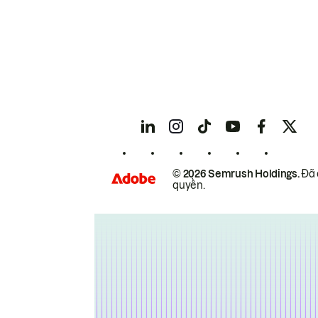
© 2026 Semrush Holdings.
Đã 
quyền.