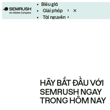
Biểu giá
Giải pháp
Tài nguyên
Enterprise
HÃY BẮT ĐẦU VỚI
SEMRUSH NGAY
TRONG HÔM NAY