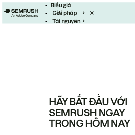
Biểu giá
Giải pháp
Tài nguyên
Enterprise
HÃY BẮT ĐẦU VỚI
SEMRUSH NGAY
TRONG HÔM NAY