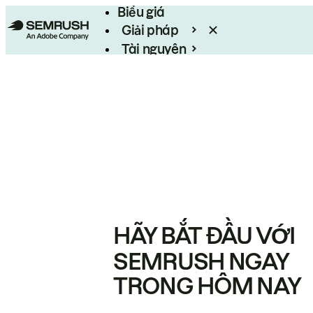
Biểu giá
Giải pháp
Tài nguyên
Enterprise
HÃY BẮT ĐẦU VỚI
SEMRUSH NGAY
TRONG HÔM NAY