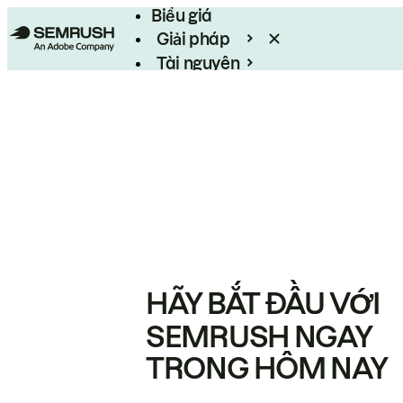
Biểu giá
Giải pháp
Tài nguyên
Enterprise
HÃY BẮT ĐẦU VỚI
SEMRUSH NGAY
TRONG HÔM NAY