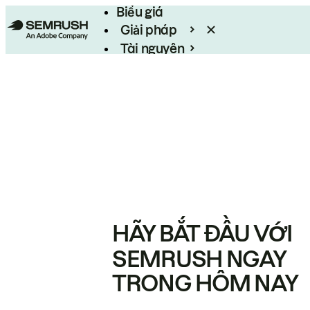
Biểu giá
Giải pháp
Tài nguyên
Enterprise
HÃY BẮT ĐẦU VỚI
SEMRUSH NGAY
TRONG HÔM NAY