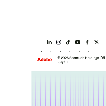
© 2026 Semrush Holdings.
Đã 
quyền.