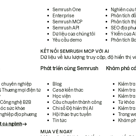
Semrush One
Nghiên cứu 
Enterprise
Phân tích đố
Semrush MCP
Phân tích th
Semrush API
SEO địa phư
Dữ liệu của chúng tôi
Ý kiến của A
Yêu cầu demo
Phân tích B
KẾT NỐI SEMRUSH MCP VỚI AI
Dữ liệu về lưu lượng truy cập, độ hiển thị 
h
Phát triển cùng Semrush
Khám phá cá
ụ chuyên nghiệp
Blog
Kiểm tra 
& Thương mại điện tử
Cơ sở kiến thức
Kiểm tra
y
Học viện
Kiểm tra
 Công nghệ B2B
Câu chuyên thành công
Từ khóa
óc sức khỏe
Chỉ số Độ hiển thị AI
Kiểm tra
nghiệp địa phương
Hội thảo trực tuyến
Trang we
Tin tức
Khám ph
t cả ngành
MUA VÉ NGAY