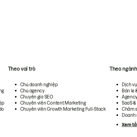
Theo vai trò
Theo ngàn
Chủ doanh nghiệp
Dịch v
ng
Chủ agency
Bán lẻ 
Chuyên gia SEO
Agenc
ập
Chuyên viên Content Marketing
SaaS &
do
Chuyên viên Growth Marketing Full-Stack
Chăm s
Doanh 
Xem tấ