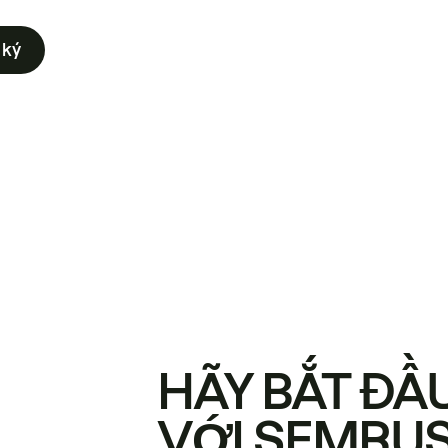
 ký
HÃY BẮT ĐẦ
VỚI SEMRU