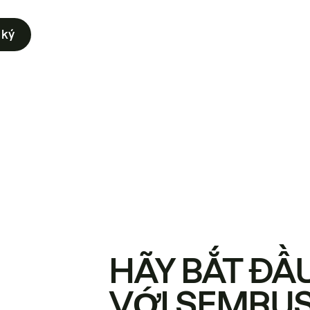
 ký
HÃY BẮT ĐẦ
VỚI SEMRU