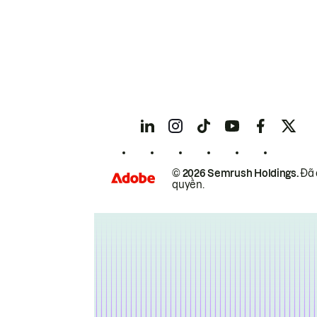
© 2026 Semrush Holdings.
Đã 
quyền.