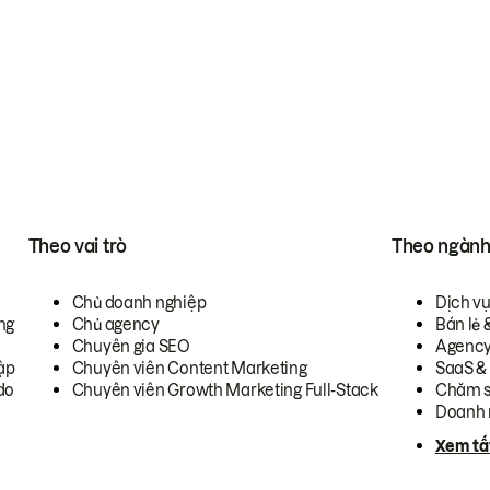
Theo vai trò
Theo ngàn
Chủ doanh nghiệp
Dịch v
ng
Chủ agency
Bán lẻ 
Chuyên gia SEO
Agenc
ập
Chuyên viên Content Marketing
SaaS &
do
Chuyên viên Growth Marketing Full-Stack
Chăm s
Doanh 
Xem tấ