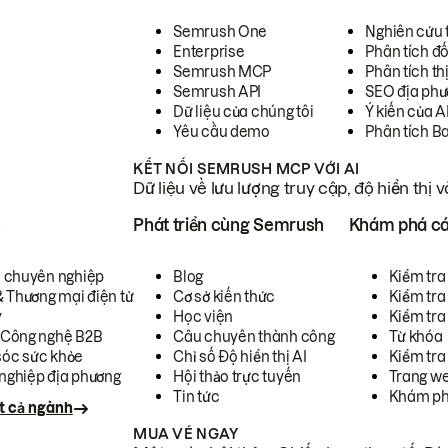
Semrush One
Nghiên cứu 
Enterprise
Phân tích đố
Semrush MCP
Phân tích th
Semrush API
SEO địa phư
Dữ liệu của chúng tôi
Ý kiến của A
Yêu cầu demo
Phân tích B
KẾT NỐI SEMRUSH MCP VỚI AI
Dữ liệu về lưu lượng truy cập, độ hiển thị 
h
Phát triển cùng Semrush
Khám phá cá
ụ chuyên nghiệp
Blog
Kiểm tra 
& Thương mại điện tử
Cơ sở kiến thức
Kiểm tra
y
Học viện
Kiểm tra
 Công nghệ B2B
Câu chuyên thành công
Từ khóa
óc sức khỏe
Chỉ số Độ hiển thị AI
Kiểm tra
nghiệp địa phương
Hội thảo trực tuyến
Trang we
Tin tức
Khám ph
t cả ngành
MUA VÉ NGAY