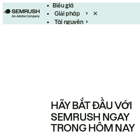
Biểu giá
Giải pháp
Tài nguyên
Enterprise
HÃY BẮT ĐẦU VỚI
SEMRUSH NGAY
TRONG HÔM NAY